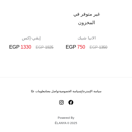
330.
EGP 1925.
EGP 750.
EGP 1350.
غير متوفر في
المخزون
الانيا شيك
إيڤي-إكس
EGP
EGP
1330
750
EGP
1925
EGP
1350
سياسة الإسترجاع
سياسة الخصوصية
تواصل معنا
معلومات عنّا
Powered By
ÉLANYA © 2025