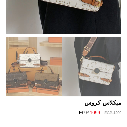
ميكلاس كروس
EGP
1099
EGP
1299