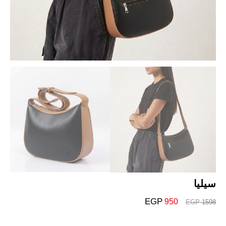
سيليا
EGP
950
EGP
1598